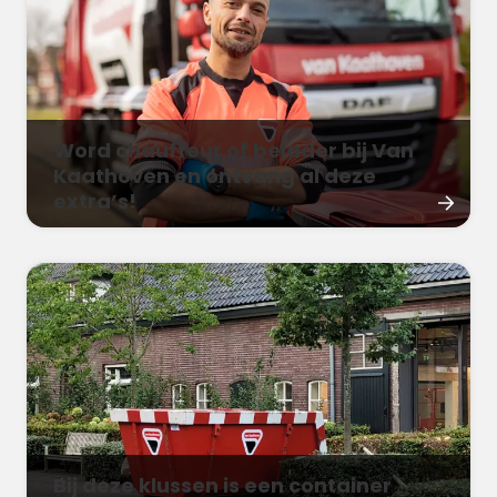
Word chauffeur of belader bij Van
Kaathoven en ontvang al deze
extra’s!
Bij deze klussen is een container