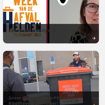
AfvalHeld Wendy aan het woord
Scoor de exclusieve PSV x Van
Kaathoven Container!