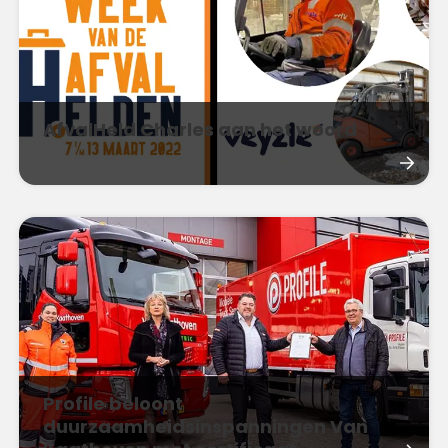
AfvalHeld Charles aan het woord
Profile beloont
duurzaamheidsinspanningen Van