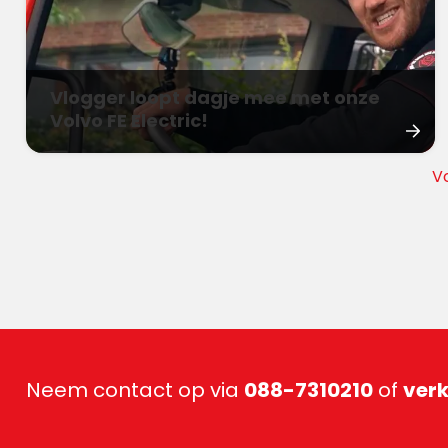
Vlogger loopt dagje mee met onze
Volvo FE Electric!
V
Neem contact op via
088-7310210
of
ver