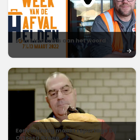
AfvalHeld Chris aan het woord
EenVandaag maakt reportage bij
Ortessa Groep