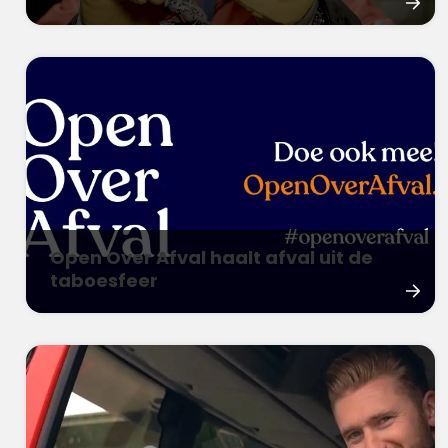
Open Over Afval haalt afval uit de
taboesfeer