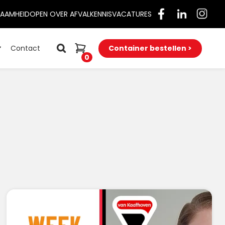
AAMHEID
OPEN OVER AFVAL
KENNIS
VACATURES
Contact
Container bestellen >
0