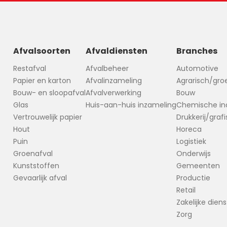
Afvalsoorten
Afvaldiensten
Branches
Restafval
Afvalbeheer
Automotive
Papier en karton
Afvalinzameling
Agrarisch/gro
Bouw- en sloopafval
Afvalverwerking
Bouw
Glas
Huis-aan-huis inzameling
Chemische ind
Vertrouwelijk papier
Drukkerij/graf
Hout
Horeca
Puin
Logistiek
Groenafval
Onderwijs
Kunststoffen
Gemeenten
Gevaarlijk afval
Productie
Retail
Zakelijke dien
Zorg