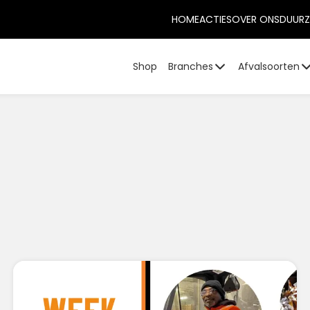
HOME
ACTIES
OVER ONS
DUURZ
Shop
Branches
Afvalsoorten