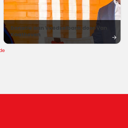
Donatie aan Voedselbank door Van
Kaathoven
de