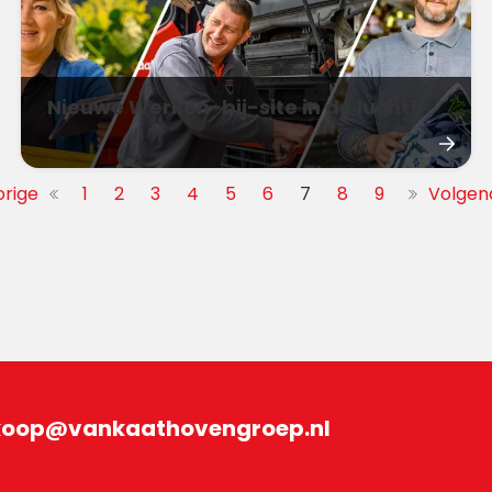
Nieuwe Werken-bij-site in de lucht!
orige
1
2
3
4
5
6
7
8
9
Volgen
koop@vankaathovengroep.nl