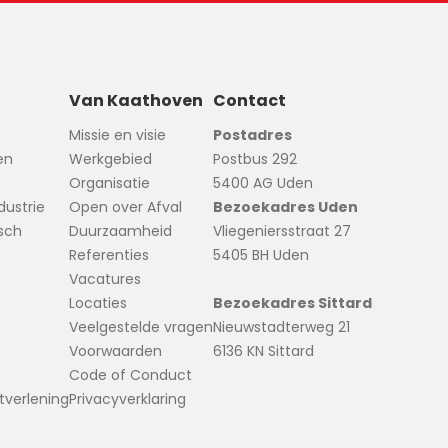
Van Kaathoven
Contact
Missie en visie
Postadres
en
Werkgebied
Postbus 292
Organisatie
5400 AG Uden
ustrie
Open over Afval
Bezoekadres Uden
isch
Duurzaamheid
Vliegeniersstraat 27
Referenties
5405 BH Uden
Vacatures
Locaties
Bezoekadres Sittard
Veelgestelde vragen
Nieuwstadterweg 21
Voorwaarden
6136 KN Sittard
Code of Conduct
stverlening
Privacyverklaring